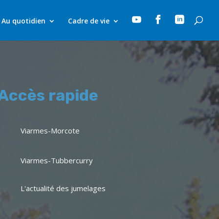



Au quotidien
Cadre de vie
Accès rapide
Viarmes-Morcote
Viarmes-Tubbercurry
L'actualité des jumelages