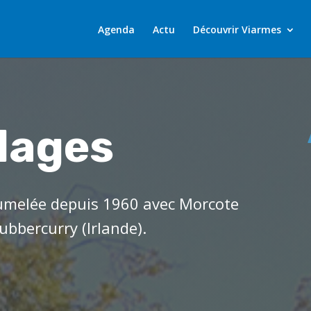
Agenda
Actu
Découvrir Viarmes
lages
umelée depuis 1960 avec Morcote
ubbercurry (Irlande).