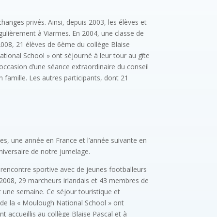
anges privés. Ainsi, depuis 2003, les élèves et
gulièrement à Viarmes. En 2004, une classe de
 2008, 21 élèves de 6ème du collège Blaise
National School » ont séjourné à leur tour au gîte
’occasion d’une séance extraordinaire du conseil
 famille. Les autres participants, dont 21
ses, une année en France et l’année suivante en
niversaire de notre jumelage.
e rencontre sportive avec de jeunes footballeurs
mai 2008, 29 marcheurs irlandais et 43 membres de
t une semaine. Ce séjour touristique et
s de la « Moulough National School » ont
t accueillis au collège Blaise Pascal et à