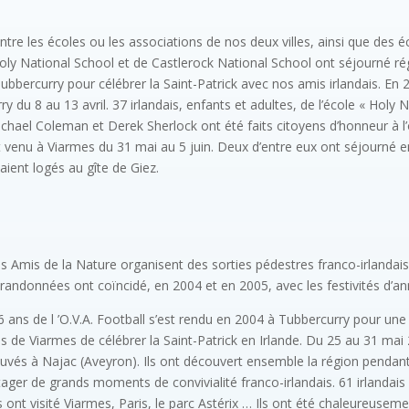
 les écoles ou les associations de nos deux villes, ainsi que des éch
ly National School et de Castlerock National School ont séjourné ré
Tubbercurry pour célébrer la Saint-Patrick avec nos amis irlandais. En
y du 8 au 13 avril. 37 irlandais, enfants et adultes, de l’école « Holy 
chael Coleman et Derek Sherlock ont été faits citoyens d’honneur à l
t venu à Viarmes du 31 mai au 5 juin. Deux d’entre eux ont séjourné en
aient logés au gîte de Giez.
s Amis de la Nature organisent des sorties pédestres franco-irlandai
 randonnées ont coïncidé, en 2004 et en 2005, avec les festivités d’an
16 ans de l ’O.V.A. Football s’est rendu en 2004 à Tubbercurry pour un
ennis de Viarmes de célébrer la Saint-Patrick en Irlande. Du 25 au 31 
ouvés à Najac (Aveyron). Ils ont découvert ensemble la région pendan
ager de grands moments de convivialité franco-irlandais. 61 irlandai
ont visité Viarmes, Paris, le parc Astérix … Ils ont été chaleureusemen