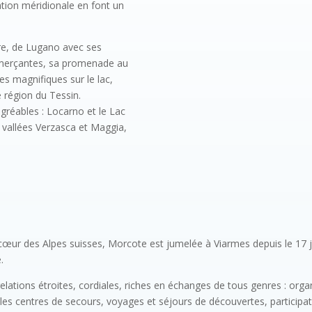
ation méridionale en font un
re, de Lugano avec ses
mmerçantes, sa promenade au
s magnifiques sur le lac,
e région du Tessin.
agréables : Locarno et le Lac
 vallées Verzasca et Maggia,
 cœur des Alpes suisses, Morcote est jumelée à Viarmes depuis le 17 juil
.
ations étroites, cordiales, riches en échanges de tous genres : orga
t les centres de secours, voyages et séjours de découvertes, participa