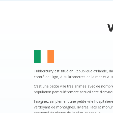
V
Tubbercurry est situé en République d’Irlande, d
comté de Sligo, à 30 kilomètres de la mer et à 2
C’est une petite ville très animée avec de nombr
population particulièrement accueillante d’envir
Imaginez simplement une petite ville hospitalièr
verdoyant de montagnes, rivières, lacs et monu
proximité de plages de l’océan Atlantique …