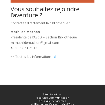
Vous souhaitez rejoindre
l’aventure ?
Contactez directement la bibliothèque :
Mathilde Machon
Présidente de l’ASCB – Section Bibliothèque
📧 mathildemachon@gmail.com
📞 09 52 23 76 45
=> Toutes les informations
ici
Site réalisé par
le service Communication
de la ville de Viarmes
et l'Union des Maires du Val d'Oise