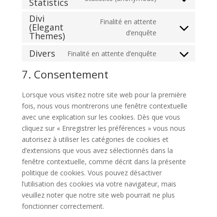
Statistics
Consent
service
to
facebook
Divi
Finalité en attente
service
(Elegant
Consent
d’enquête
Themes)
burst-
to
statistics
Divers
Finalité en attente d’enquête
service
Consent
divi-
to
7. Consentement
(elegant-
service
themes)
divers
Lorsque vous visitez notre site web pour la première
fois, nous vous montrerons une fenêtre contextuelle
avec une explication sur les cookies. Dès que vous
cliquez sur « Enregistrer les préférences » vous nous
autorisez à utiliser les catégories de cookies et
d’extensions que vous avez sélectionnés dans la
fenêtre contextuelle, comme décrit dans la présente
politique de cookies. Vous pouvez désactiver
l’utilisation des cookies via votre navigateur, mais
veuillez noter que notre site web pourrait ne plus
fonctionner correctement.