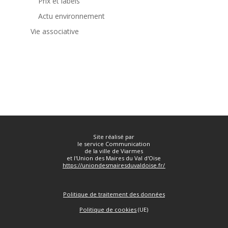
Prix et labels
Actu environnement
Vie associative



Site réalisé par
le service Communication
de la ville de Viarmes
et l'Union des Maires du Val d'Oise
https://uniondesmairesduvaldoise.fr/
Politique de traitement des données
Politique de cookies
(UE)