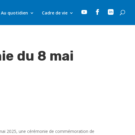



Au quotidien
Cadre de vie
ie du 8 mai
i 8 mai 2025, une cérémonie de commémoration de