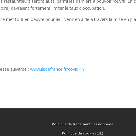
les restaurateurs seront aussi parmi les derniers à pouvoir rouvrir. En
oire) devraient fortement limiter le taux d’occupation.
nce met tout en oeuvre pour leur venir en aide à travers la mise en plac
resse suivante :
www.iledefrance.fr/covid-19
Politique de traitement des données
Politique de cookies
(UE)