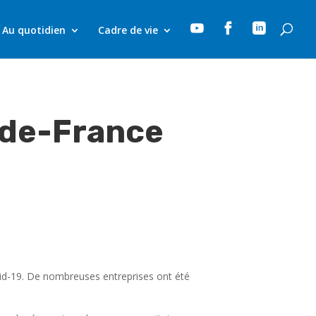



Au quotidien
Cadre de vie
-de-France
ovid-19. De nombreuses entreprises ont été