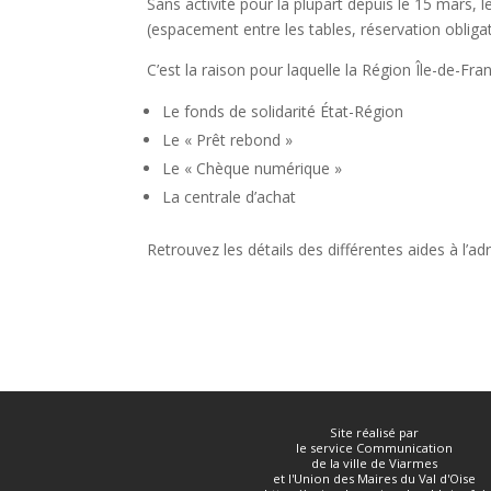
Sans activité pour la plupart depuis le 15 mars, 
(espacement entre les tables, réservation obligat
C’est la raison pour laquelle la Région Île-de-Fra
Le fonds de solidarité État-Région
Le « Prêt rebond »
Le « Chèque numérique »
La centrale d’achat
Retrouvez les détails des différentes aides à l’ad
Site réalisé par
le service Communication
de la ville de Viarmes
et l'Union des Maires du Val d'Oise