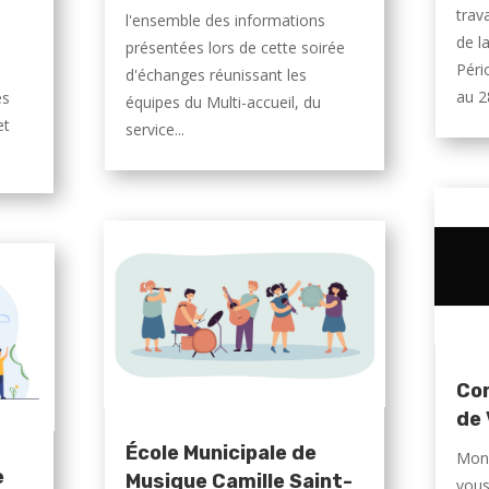
trav
l'ensemble des informations
de l
présentées lors de cette soirée
Péri
d'échanges réunissant les
au 2
és
équipes du Multi-accueil, du
et
service...
Com
de
École Municipale de
Mons
e
Musique Camille Saint-
vous