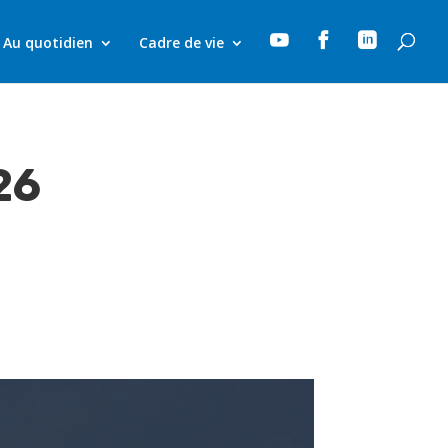



Au quotidien
Cadre de vie
26