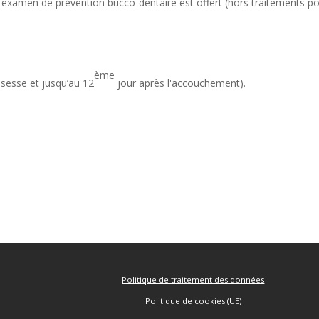
examen de prévention bucco-dentaire est offert (hors traitements po
ème
sesse et jusqu’au 12
jour après l'accouchement).
Politique de traitement des données
Politique de cookies
(UE)