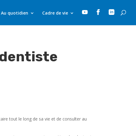



Au quotidien
Cadre de vie
 dentiste
ire tout le long de sa vie et de consulter au