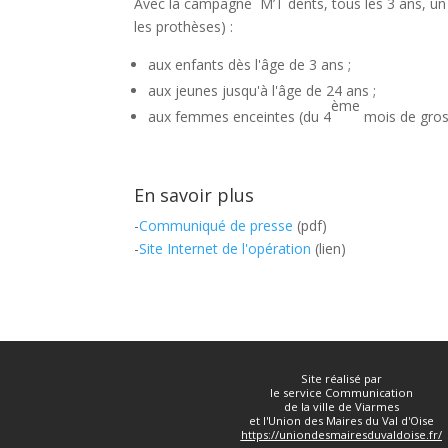
Avec la campagne M’T dents, tous les 3 ans, un 
les prothèses) :
aux enfants dès l'âge de 3 ans ;
aux jeunes jusqu'à l'âge de 24 ans ;
ème
aux femmes enceintes (du 4
mois de gros
En savoir plus
-
Communiqué de presse
(pdf)
-
Site Internet de l'opération
(lien)
Site réalisé par
le service Communication
de la ville de Viarmes
et l'Union des Maires du Val d'Oise
https://uniondesmairesduvaldoise.fr/