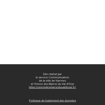
Site réalisé par
le service Communication
de la ville de Viarmes
et l'Union des Maires du Val d'Oise
https://uniondesmairesduvaldoise.fr/
Politique de traitement des données