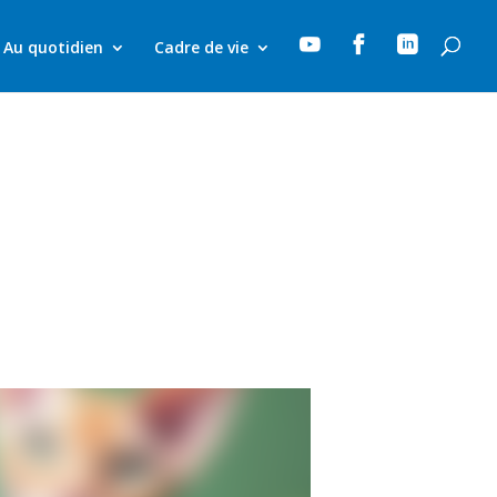



Au quotidien
Cadre de vie