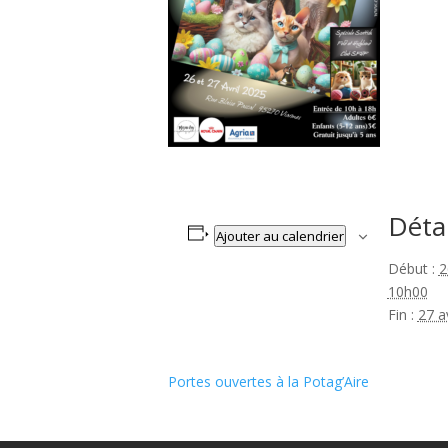
Détai
Ajouter au calendrier
Début :
2
10h00
Fin :
27 a
Portes ouvertes à la Potag’Aire