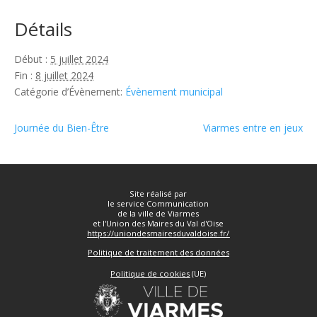
Détails
Début :
5 juillet 2024
Fin :
8 juillet 2024
Catégorie d’Évènement:
Évènement municipal
Journée du Bien-Être
Viarmes entre en jeux
Site réalisé par
le service Communication
de la ville de Viarmes
et l'Union des Maires du Val d'Oise
https://uniondesmairesduvaldoise.fr/
Politique de traitement des données
Politique de cookies
(UE)