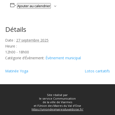
Ajouter au calendrier
Détails
Date :
27 septembre 2025
Heure :
12h00 - 18h00
Catégorie d’Évènement:
Évènement municipal
Matinée Yoga
Lotos caritatifs
Site réalisé par
le service Communication
de la ville de Viarmes
et l'Union des Maires du Val d'Oise
https://uniondesmairesduvaldoise.fr/