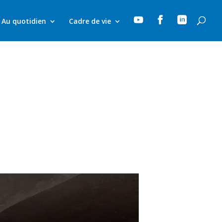



Au quotidien
Cadre de vie