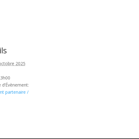
ls
octobre 2025
23h00
e d’Évènement:
t partenaire /