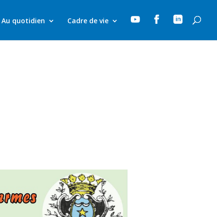



Au quotidien
Cadre de vie