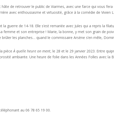
t hâte de retrouver le public de Viarmes, avec une farce qui vous fera
rrière avec enthousiasme et virtuosité, grâce à la comédie de Vivien L
la guerre de 14-18. Elle s’est remariée avec Jules qui a repris la filatur
sa femme et son entreprise ! Marie, la bonne, y met son grain de poiv
e de brûler les planches… quand le commissaire Arsène s’en mêle, Dom
la pièce
À quelle heure on ment
, le 28 et le 29 janvier 2023. Entre qu
 morosité ambiante. Une heure de folie dans les Années Folles avec la
 téléphonant au 06 78 65 19 00.