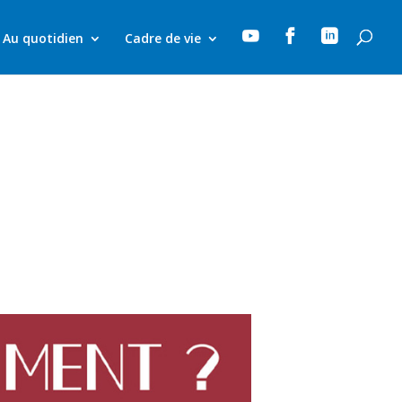



Au quotidien
Cadre de vie