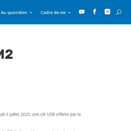



Au quotidien
Cadre de vie
CM2
i 3 juillet 2025, une clé USB offerte par la