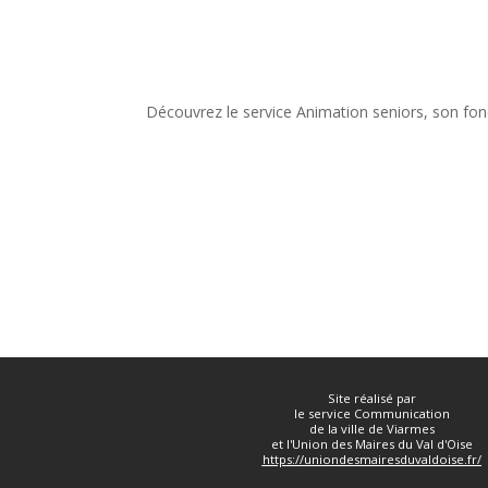
Découvrez le service Animation seniors, son fon
Site réalisé par
le service Communication
de la ville de Viarmes
et l'Union des Maires du Val d'Oise
https://uniondesmairesduvaldoise.fr/