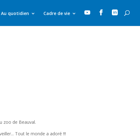



Au quotidien
Cadre de vie
au zoo de Beauval.
iller... Tout le monde a adoré !!!