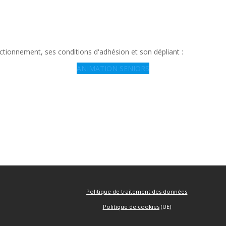
ctionnement, ses conditions d'adhésion et son dépliant :
ANIMATION SENIORS
Politique de traitement des données
Politique de cookies
(UE)