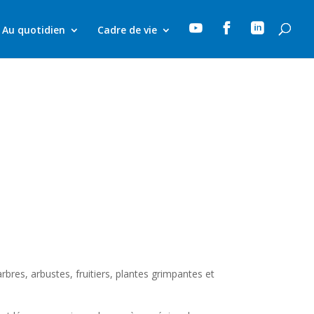



Au quotidien
Cadre de vie
bres, arbustes, fruitiers, plantes grimpantes et