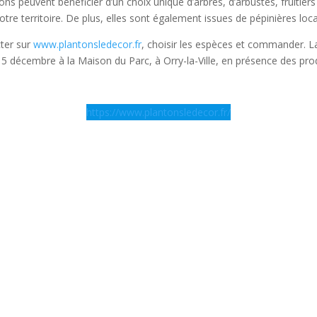
ations peuvent bénéficier d’un choix unique d’arbres, d’arbustes, fruiti
tre territoire. De plus, elles sont également issues de pépinières loca
cter sur
www.plantonsledecor.fr
, choisir les espèces et commander. 
di 5 décembre à la Maison du Parc, à Orry-la-Ville, en présence des pr
https://www.plantonsledecor.fr/