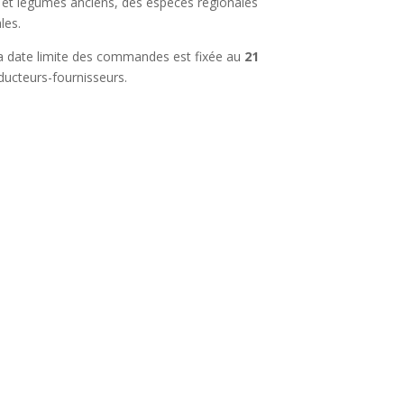
ers et légumes anciens, des espèces régionales
les.
La date limite des commandes est fixée au
21
oducteurs-fournisseurs.