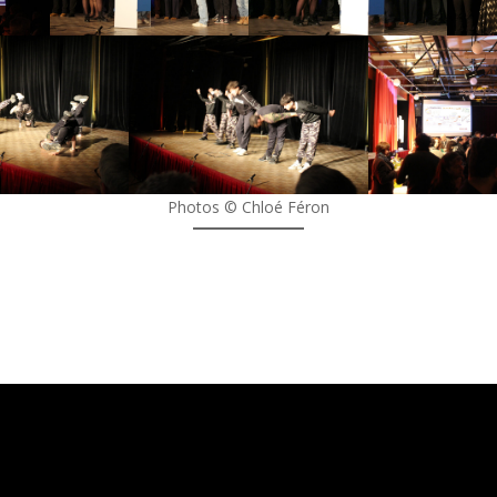
Photos © Chloé Féron