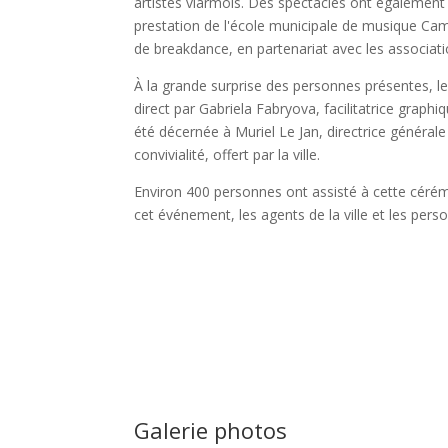
artistes viarmois. Des spectacles ont également é
prestation de l'école municipale de musique Cam
de breakdance, en partenariat avec les associati
À la grande surprise des personnes présentes, le 
direct par Gabriela Fabryova, facilitatrice graphiq
été décernée à Muriel Le Jan, directrice générale
convivialité, offert par la ville.
Environ 400 personnes ont assisté à cette cérém
cet événement, les agents de la ville et les per
Galerie photos