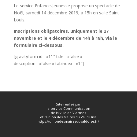
Le service Enfance-Jeunesse propose un spectacle de
Noël, samedi 14 décembre 2019, à 15h en salle Saint
Louis.
Inscriptions obligatoires, uniquement le 27
novembre et le 4 décembre de 14h à 18h, via le
formulaire ci-dessous.
[gravityform id= »11″ title= »false »
description= »false » tabindex= »1″]
Site réalisé par
le service Communication
de la ville de Viarmes
et l'Union des Maires du Val d'Oise
https://uniondesmairesduvaldoise.fr/