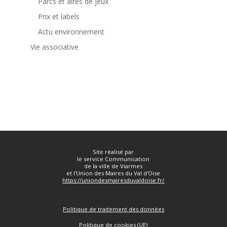
Parcs et aires de jeux
Prix et labels
Actu environnement
Vie associative



Site réalisé par
le service Communication
de la ville de Viarmes
et l'Union des Maires du Val d'Oise
https://uniondesmairesduvaldoise.fr/
Politique de traitement des données
Politique de cookies
(UE)