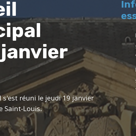
il
In
ess
ipal
 janvier
3
 s'est réuni le jeudi 19 janvier
e Saint-Louis.