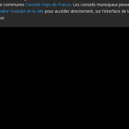
 de communes
Carnelle Pays-de-France
. Les conseils municipaux peuv
haîne Youtube de la ville
pour accéder directement, sur l'interface de la
ur.