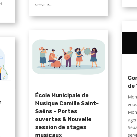
et
service...
Com
de
École Municipale de
Mons
e
Musique Camille Saint-
vous
Saëns – Portes
Mons
ouvertes & Nouvelle
agent
session de stages
Sébas
musicaux
serv
et,