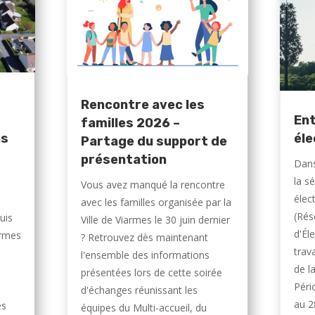
Rencontre avec les
Ent
familles 2026 –
ns
éle
Partage du support de
présentation
Dans
la s
Vous avez manqué la rencontre
élec
avec les familles organisée par la
(Rés
uis
Ville de Viarmes le 30 juin dernier
d'Éle
armes
? Retrouvez dès maintenant
trav
l'ensemble des informations
de l
présentées lors de cette soirée
Péri
d'échanges réunissant les
au 2
és
équipes du Multi-accueil, du