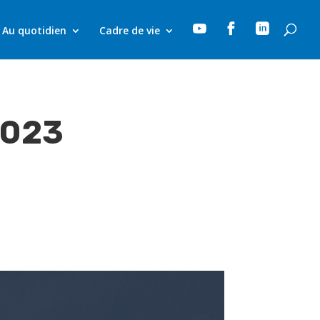



Au quotidien
Cadre de vie
2023