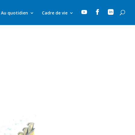



Au quotidien
Cadre de vie