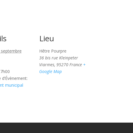
ls
Lieu
 septembre
Hêtre Pourpre
36 bis rue Kleinpeter
Viarmes
,
95270
France
+
17h00
Google Map
e d’Évènement:
t municipal