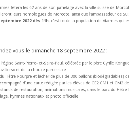
iarmes fêtera les 62 ans de son jumelage avec la ville suisse de Morc
lleront leurs homologues de Morcote, ainsi que l’ambassadeur de Sui
septembre 2022 dès 11h
, c’est toute la population de Viarmes qui es
endez-vous le dimanche 18 septembre 2022 :
’église Saint-Pierre- et-Saint-Paul, célébrée par le père Cyrille Kongu
lliers» et de la chorale paroissiale
 du Hêtre Pourpre et lâcher de plus de 300 ballons (biodégradables) da
ccompagné d’une carte rédigée par les élèves de CE2 CM1 et CM2 de 
 stands de restauration, animations musicales, dans le parc du Hêtre
age, hymnes nationaux et photo officielle