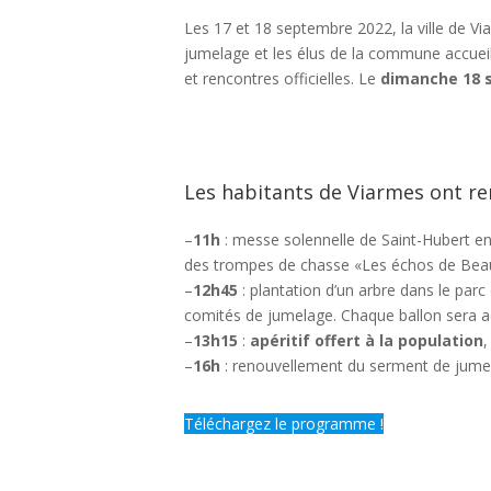
Les 17 et 18 septembre 2022, la ville de V
jumelage et les élus de la commune accuei
et rencontres officielles. Le
dimanche 18 
Les habitants de Viarmes ont r
–
11h
: messe solennelle de Saint-Hubert en l
des trompes de chasse «Les échos de Beauvi
–
12h45
: plantation d’un arbre dans le parc
comités de jumelage. Chaque ballon sera a
–
13h15
:
apéritif offert à la population
,
–
16h
: renouvellement du serment de jumel
Téléchargez le programme !