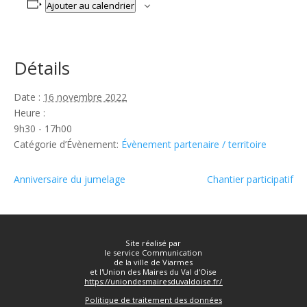
Ajouter au calendrier
Détails
Date :
16 novembre 2022
Heure :
9h30 - 17h00
Catégorie d’Évènement:
Évènement partenaire / territoire
Anniversaire du jumelage
Chantier participatif
Site réalisé par
le service Communication
de la ville de Viarmes
et l'Union des Maires du Val d'Oise
https://uniondesmairesduvaldoise.fr/
Politique de traitement des données